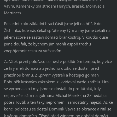
Vávra, Kamenský (na střídání Hurych, Jirásek, Moravec a
Martinec)
Poslední kolo základní hrací části jsme jeli na hřiště do
Žichlínka, kde nás čekal spřátelený tým a my jsme čekali na
jakém scóre se zastaví domácí brankostroj. V koutku duše
jsme doufali, že bychom jim mohli aspoň trochu
znepříjemnit cestu za vítězstvím.
Začátek první poločasu se nesl v poklidném tempu, kdy více
ze hry měli domácí a z jednoho útoku se dostali před
prázdnou bránu. Z „první“ vystřeli a hostující gólman
Bohuněk krásným zákrokem zlikvidoval tvrdou střelu. Hra
se vyrovnala a i my jsme se dostali do protiútoků, kdy
nejprve šel sám na gólmana Michal Marek (na 2x nedal) a
poté i Tovtík a ten taky neproměnil samostatný nájezd. Až ke
konci poločasu se dostal Dominik Vávra za obránce a řítil se
k vápnu domácích. Těsně před vápnem ho doběhl domácí