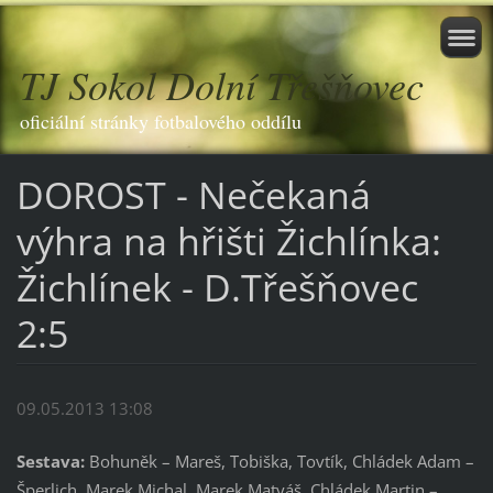
TJ Sokol Dolní Třešňovec
oficiální stránky fotbalového oddílu
DOROST - Nečekaná
výhra na hřišti Žichlínka:
Žichlínek - D.Třešňovec
2:5
09.05.2013 13:08
Sestava:
Bohuněk – Mareš, Tobiška, Tovtík, Chládek Adam –
Šperlich, Marek Michal, Marek Matyáš, Chládek Martin –