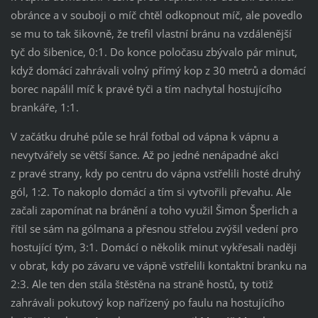
obránce a v souboji o míč chtěl odkopnout míč, ale povedlo
se mu to tak šikovně, že trefil vlastní bránu na vzdálenější
tyč do šibenice, 0:1. Do konce poločasu zbývalo pár minut,
když domácí zahrávali volný přímý kop z 30 metrů a domácí
borec napálil míč k pravé tyči a tím nachytal hostujícího
brankáře, 1:1.
V začátku druhé půle se hrál fotbal od vápna k vápnu a
nevytvářely se větší šance. Až po jedné nenápadné akci
z pravé strany, kdy po centru do vápna vstřelili hosté druhý
gól, 1:2. To nakoplo domácí a tím si vytvořili převahu. Ale
začali zapomínat na bránění a toho využil Šimon Šperlich a
řítil se sám na gólmana a přesnou střelou zvýšil vedení pro
hostující tým, 3:1. Domácí o několik minut vykřesali naději
v obrat, kdy po závaru ve vápně vstřelili kontaktní branku na
2:3. Ale ten den stála štěstěna na straně hostů, ty totiž
zahrávali pokutový kop nařízený po faulu na hostujícího