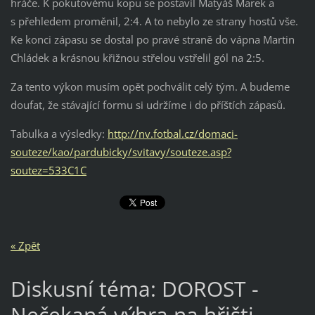
hráče. K pokutovému kopu se postavil Matyáš Marek a
s přehledem proměnil, 2:4. A to nebylo ze strany hostů vše.
Ke konci zápasu se dostal po pravé straně do vápna Martin
Chládek a krásnou křižnou střelou vstřelil gól na 2:5.
Za tento výkon musím opět pochválit celý tým. A budeme
doufat, že stávající formu si udržíme i do příštích zápasů.
Tabulka a výsledky:
http://nv.fotbal.cz/domaci-
souteze/kao/pardubicky/svitavy/souteze.asp?
soutez=533C1C
« Zpět
Diskusní téma: DOROST -
Nečekaná výhra na hřišti