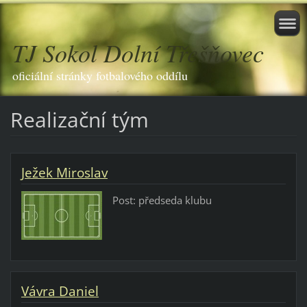
TJ Sokol Dolní Třešňovec
oficiální stránky fotbalového oddílu
Realizační tým
Ježek Miroslav
Post: předseda klubu
Vávra Daniel