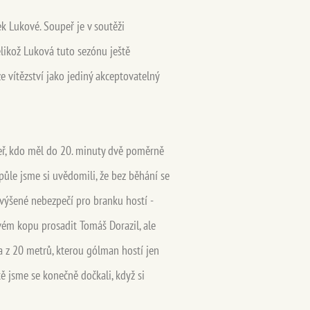
ek Lukové. Soupeř je v soutěži
elikož Luková tuto sezónu ještě
vítězství jako jediný akceptovatelný
peř, kdo měl do 20. minuty dvě poměrně
půle jsme si uvědomili, že bez běhání se
zvýšené nebezpečí pro branku hostí -
vém kopu prosadit Tomáš Dorazil, ale
ka z 20 metrů, kterou gólman hostí jen
utě jsme se konečně dočkali, když si