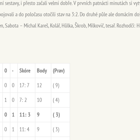
 sestavy, i přesto začali velmi dobře. V prvních patnácti minutách si vytvo
bojovali a do poločasu otočili stav na 3:2. Do druhé půle ale domácím došl
řen, Sabota – Michal Kareš, Kolář, Hůlka, Škrob, Milkovič, tesař. Rozhodčí: He
0
-
Skóre
Body
(Prav)
0
0
17: 7
12
( 9)
1
0
7: 2
10
( 4)
0
1
11: 3
9
( 3)
0
1
11: 4
9
( 3)