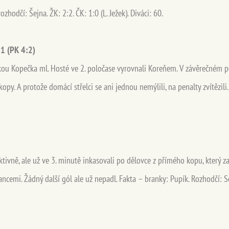
zhodčí: Šejna. ŽK: 2:2. ČK: 1:0 (L. Ježek). Diváci: 60.
:1 (PK 4:2)
nkou Kopečka ml. Hosté ve 2. poločase vyrovnali Koreňem. V závěrečném 
opy. A protože domácí střelci se ani jednou nemýlili, na penalty zvítězili
aktivně, ale už ve 3. minutě inkasovali po dělovce z přímého kopu, který 
ncemi. Žádný další gól ale už nepadl. Fakta – branky: Pupík. Rozhodčí: So