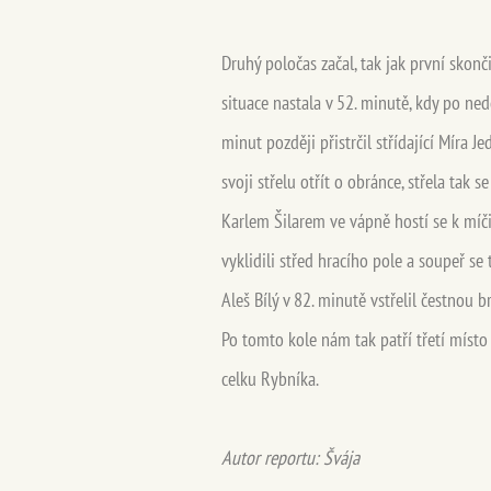
Druhý poločas začal, tak jak první skonč
situace nastala v 52. minutě, kdy po ne
minut později přistrčil střídající Míra J
svoji střelu otřít o obránce, střela tak
Karlem Šilarem ve vápně hostí se k míči
vyklidili střed hracího pole a soupeř s
Aleš Bílý v 82. minutě vstřelil čestnou b
Po tomto kole nám tak patří třetí místo
celku Rybníka.
Autor reportu: Švája