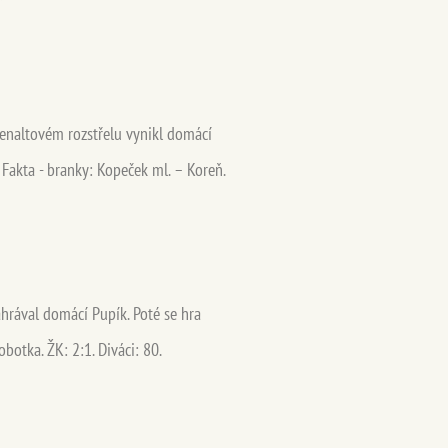
penaltovém rozstřelu vynikl domácí
. Fakta - branky: Kopeček ml. – Koreň.
zahrával domácí Pupík. Poté se hra
botka. ŽK: 2:1. Diváci: 80.