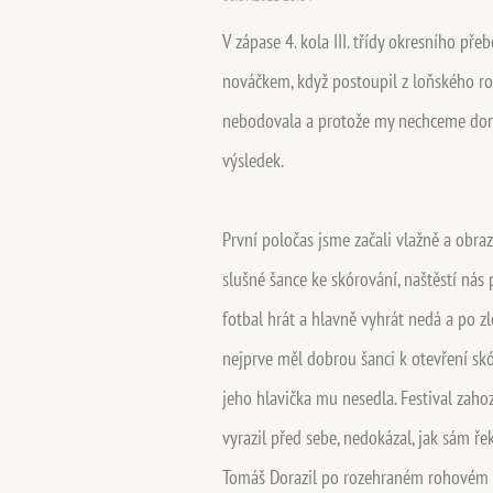
V zápase 4. kola III. třídy okresního př
nováčkem, když postoupil z loňského ročn
nebodovala a protože my nechceme doma
výsledek.
První poločas jsme začali vlažně a obr
slušné šance ke skórování, naštěstí nás
fotbal hrát a hlavně vyhrát nedá a po z
nejprve měl dobrou šanci k otevření skó
jeho hlavička mu nesedla. Festival zaho
vyrazil před sebe, nedokázal, jak sám řek
Tomáš Dorazil po rozehraném rohovém ko