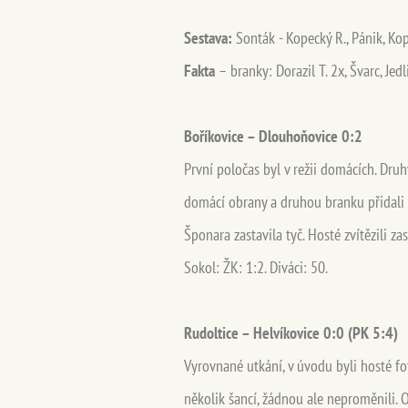
Sestava:
Sonták - Kopecký R., Pánik, Kope
Fakta
– branky: Dorazil T. 2x, Švarc, Jedl
Boříkovice – Dlouhoňovice 0:2
První poločas byl v režii domácích. Dru
domácí obrany a druhou branku přidali z
Šponara zastavila tyč. Hosté zvítězili za
Sokol: ŽK: 1:2. Diváci: 50.
Rudoltice – Helvíkovice 0:0 (PK 5:4)
Vyrovnané utkání, v úvodu byli hosté fot
několik šancí, žádnou ale neproměnili. O