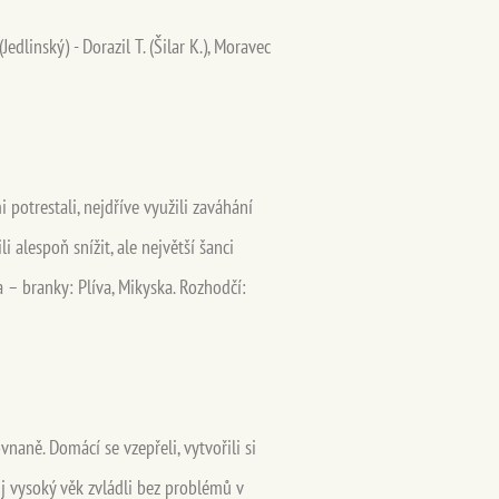
edlinský) - Dorazil T. (Šilar K.), Moravec
potrestali, nejdříve využili zaváhání
alespoň snížit, ale největší šanci
ta – branky: Plíva, Mikyska. Rozhodčí:
vnaně. Domácí se vzepřeli, vytvořili si
ůj vysoký věk zvládli bez problémů v