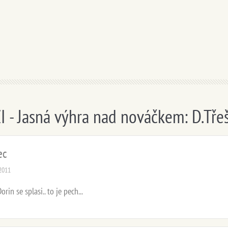
 - Jasná výhra nad nováčkem: D.Tře
ec
.2011
rin se splasi.. to je pech...