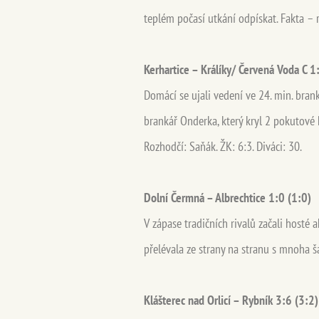
teplém počasí utkání odpískat. Fakta – ro
Kerhartice – Králíky/ Červená Voda C 1
Domácí se ujali vedení ve 24. min. bra
brankář Onderka, který kryl 2 pokutové k
Rozhodčí: Saňák. ŽK: 6:3. Diváci: 30.
Dolní Čermná – Albrechtice 1:0 (1:0)
V zápase tradičních rivalů začali hosté 
přelévala ze strany na stranu s mnoha ša
Klášterec nad Orlicí – Rybník 3:6 (3:2)