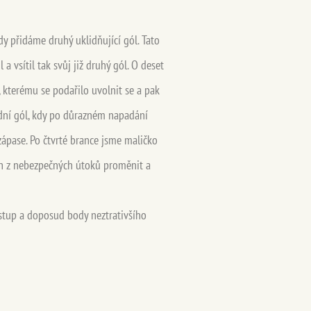
kdy přidáme druhý uklidňující gól. Tato
 vsítil tak svůj již druhý gól. O deset
a, kterému se podařilo uvolnit se a pak
slední gól, kdy po důrazném napadání
zápase. Po čtvrté brance jsme maličko
den z nebezpečných útoků proměnit a
postup a doposud body neztrativšího