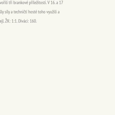
řili tři brankové příležitosti. V 16. a 17
y síly a techničtí hosté toho využili a
jl. ŽK: 1:1. Diváci: 160.