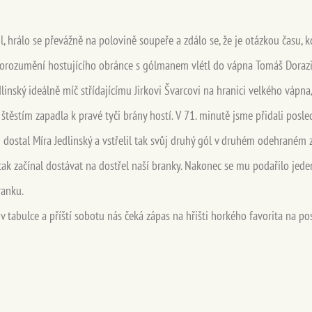
il, hrálo se převážně na polovině soupeře a zdálo se, že je otázkou času, 
dorozumění hostujícího obránce s gólmanem vlétl do vápna Tomáš Dorazil a
edlinský ideálně míč střídajícímu Jirkovi Švarcovi na hranici velkého vápn
 se štěstím zapadla k pravé tyči brány hostí. V 71. minutě jsme přidali po
 dostal Míra Jedlinský a vstřelil tak svůj druhý gól v druhém odehraném 
e tak začínal dostávat na dostřel naší branky. Nakonec se mu podařilo je
ranku.
 v tabulce a příští sobotu nás čeká zápas na hřišti horkého favorita na 