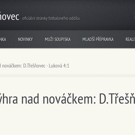
ňovec
oficiální stránky fotbalového oddílu
NKA
NOVINKY
MUŽI SOUPISKA
MLADŠÍ PŘÍPRAVKA
REAL
d nováčkem: D.Třešňovec - Luková 4:1
ýhra nad nováčkem: D.Třeš