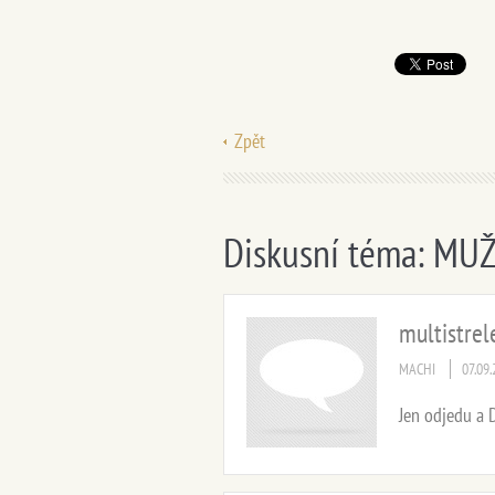
Zpět
Diskusní téma: MUŽI
multistrel
MACHI
07.09
Jen odjedu a Do