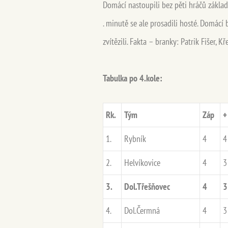
Domácí nastoupili bez pěti hráčů základní
. minutě se ale prosadili hosté. Domácí 
zvítězili. Fakta – branky: Patrik Fišer, K
Tabulka po 4.kole:
Rk.
Tým
Záp
+
1.
Rybník
4
4
2.
Helvíkovice
4
3
3.
Dol.Třešňovec
4
3
4.
Dol.Čermná
4
3