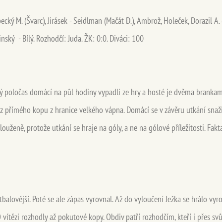
cký M. (Švarc), Jirásek - Seidlman (Mačát D.), Ambrož, Holeček, Dorazil A. (J
inský - Bílý. Rozhodčí: Juda. ŽK: 0:0. Diváci: 100
hý poločas domácí na půl hodiny vypadli ze hry a hosté je dvěma brankami 
 přímého kopu z hranice velkého vápna. Domácí se v závěru utkání snažili 
slouženě, protože utkání se hraje na góly, a ne na gólové příležitosti. Fak
balovější. Poté se ale zápas vyrovnal. Až do vyloučení Ježka se hrálo vyro
 vítězi rozhodly až pokutové kopy. Obdiv patří rozhodčím, kteří i přes sv