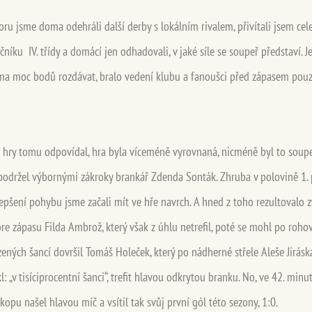
eboru jsme doma odehráli další derby s lokálním rivalem, přivítali jsem cel
íku IV. třídy a domácí jen odhadovali, v jaké síle se soupeř představí. J
 moc bodů rozdávat, bralo vedení klubu a fanoušci před zápasem pouze 
az hry tomu odpovídal, hra byla víceméně vyrovnaná, nicméně byl to sou
 podržel výbornými zákroky brankář Zdenda Sonták. Zhruba v polovině 1. 
lepšení pohybu jsme začali mít ve hře navrch. A hned z toho rezultovalo 
re zápasu Filda Ambrož, který však z úhlu netrefil, poté se mohl po roho
zených šancí dovršil Tomáš Holeček, který po nádherné střele Aleše Jirás
l: „v tisíciprocentní šanci“, trefit hlavou odkrytou branku. No, ve 42. min
pu našel hlavou míč a vsítil tak svůj první gól této sezony, 1:0.