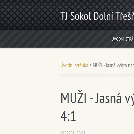
TJ Sokol Dolní Třeš
ÚVODNÍ STRÁ
Úvodní stránka
>
MUŽI - Jasná výhra na
MUŽI - Jasná v
4:1
06.09.2011 20:04