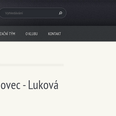
IZAČNÍ TÝM
O KLUBU
KONTAKT
ňovec - Luková