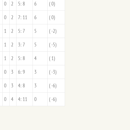
0
2
5: 8
6
( 0)
0
2
7: 11
6
( 0)
1
2
5: 7
5
( -2)
1
2
3: 7
5
( -5)
1
2
5: 8
4
( 1)
0
3
6: 9
3
( -3)
0
3
4: 8
3
( -6)
0
4
4: 11
0
( -6)