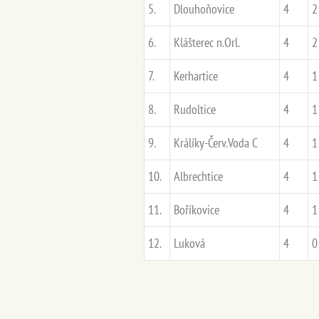
5.
Dlouhoňovice
4
2
6.
Klášterec n.Orl.
4
2
7.
Kerhartice
4
1
8.
Rudoltice
4
1
9.
Králíky-Červ.Voda C
4
1
10.
Albrechtice
4
1
11.
Boříkovice
4
1
12.
Luková
4
0