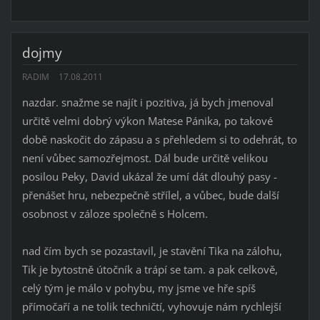
dojmy
RADIM
17.08.2011
nazdar. snažme se najít i pozitiva, já bych jmenoval
určitě velmi dobrý výkon Matese Pánika, po takové
době naskočit do zápasu a s přehledem si to odehrát, to
není vůbec samozřejmost. Dál bude určitě velikou
posilou Peky, David ukázal že umí dát dlouhý pasy -
přenášet hru, nebezpečně střílel, a vůbec, bude další
osobnost v záloze společně s Holcem.
nad čím bych se pozastavil, je stavění Tika na zálohu,
Tik je bytostně útočník a trápí se tam. a pak celkově,
celý tým je málo v pohybu, my jsme ve hře spíš
přímočaří a ne tolik techničtí, vyhovuje nám rychlejší