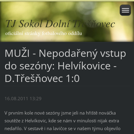
TJ Sokol Dolní Třešňovec
oficiální stránky fotbalového oddílu
MUŽI - Nepodařený vstup
do sezóny: Helvíkovice -
D.Třešňovec 1:0
16.08.2011 13:29
V prvním kole nové sezóny jsme jeli na hřiště nováčka
soutěže z Helvíkovic, kde se nám v minulosti nijak extra
nedařilo. V sestavě i na lavičce se v našem týmu objevilo