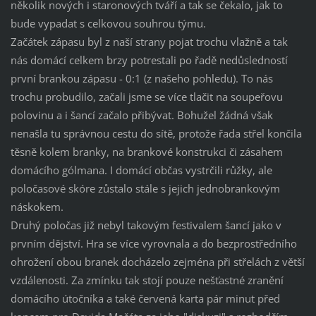
několik nových i staronových tváří a tak se čekalo, jak to
bude vypadat s celkovou souhrou týmu.
Začátek zápasu byl z naší strany pojat trochu vlažně a tak
nás domácí celkem brzy potrestali po řadě nedůsledností
první brankou zápasu - 0:1 (z našeho pohledu). To nás
trochu probudilo, začali jsme se více tlačit na soupeřovu
polovinu a i šancí začalo přibývat. Bohužel žádná však
nenašla tu správnou cestu do sítě, protože řada střel končila
těsně kolem branky, na brankové konstrukci či zásahem
domácího gólmana. I domácí občas vystrčili růžky, ale
poločasové skóre zůstalo stále s jejich jednobrankovým
náskokem.
Druhý poločas již nebyl takovým festivalem šancí jako v
prvním dějství. Hra se více vyrovnala a do bezprostředního
ohrožení obou branek docházelo zejména při střelách z větší
vzdálenosti. Za zmínku tak stojí pouze nešťastné zranění
domácího útočníka a také červená karta pár minut před