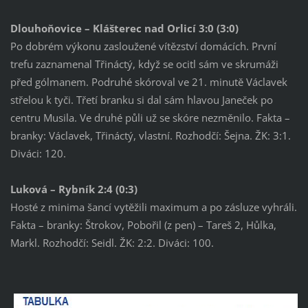
Dlouhoňovice – Klášterec nad Orlicí 3:0 (3:0)
Po dobrém výkonu zasloužené vítězství domácích. První
trefu zaznamenal Třináctý, když se ocitl sám ve skrumáži
před gólmanem. Podruhé skóroval ve 21. minutě Václavek
střelou k tyči. Třetí branku si dal sám hlavou Janeček po
centru Musila. Ve druhé půli už se skóre nezměnilo. Fakta –
branky: Václavek, Třináctý, vlastní. Rozhodčí: Šejna. ŽK: 3:1.
Diváci: 120.
Luková – Rybník 2:4 (0:3)
Hosté z minima šancí vytěžili maximum a po zásluze vyhráli.
Fakta – branky: Štrokov, Pobořil (z pen) – Tareš 2, Hůlka,
Markl. Rozhodčí: Seidl. ŽK: 2:2. Diváci: 100.