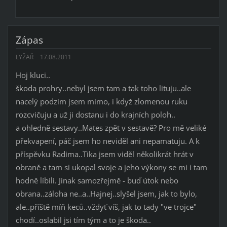
Zápas
LYŽAŘ
17.08.2011
Hoj kluci..
škoda prohry..nebyl jsem tam a tak toho lituju..ale
nacelý podzim jsem mimo, i když zlomenou ruku
rozcvičuju a už ji dostanu i do krajních poloh..
a ohledně sestavy..Mates zpět v sestavě? Pro mě veliké
překvapení, páč jsem ho neviděl ani nepamatuju. A k
příspěvku Radima..Tika jsem viděl několikrát hrát v
obraně a tam si ukopal svoje a jeho výkony se mi i tam
hodně líbili. Jinak samozřejmě - buď útok nebo
obrana..záloha ne..a..Hajnej..slyšel jsem, jak to bylo,
ale..příště míň keců..vždyť víš, jak to tady "ve trojce"
chodí..oslabil jsi tím tým a to je škoda..