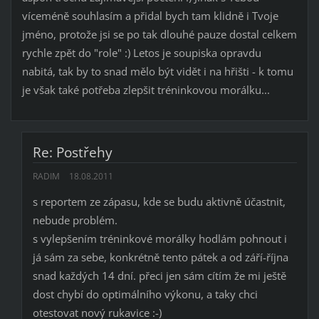
víceméně souhlasím a přidal bych tam klidně i Tvoje
jméno, protože jsi se po tak dlouhé pauze dostal celkem
rychle zpět do "role" :) Letos je soupiska opravdu
nabitá, tak by to snad mělo být vidět i na hřišti - k tomu
je však také potřeba zlepšit tréninkovou morálku...
Re: Postřehy
RADIM
18.08.2011
s reportem ze zápasu, kde se budu aktivně účastnit,
nebude problém.
s vylepšením tréninkové morálky hodlám pohnout i
já sám za sebe, konkrétně tento pátek a od září-října
snad každých 14 dní. přeci jen sám cítím že mi ještě
dost chybí do optimálního výkonu, a taky chci
otestovat nový rukavice :-)