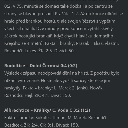
0:2. V 75. minutě se domácí také dočkali a po centru ze
strany se hlavou prosadil Pražák - 1:2. Až do konce utkání se
hrálo před brankou hostů, ti ale svoje vítězství s vypětím
všech sil uhájili. Dvě minuty před koncem vytáhl skvělý
zákrok hostující brankář, když chytil hlavičku domácího
Krejčího ze 4 metrů. Fakta – branky: Pražák – Eliáš, vlastní.
Rozhodčí: Lukes. ŽK: 2:5. Diváci: 50.
Rudoltice – Dolní Čermná 0:4 (0:2)
Výsledek zápasu neodpovídá dění na hřišti. Z počátku bylo
utkání vyrovnané. Hosté ale využili šance, které se jim
naskytly. Fakta – branky: L. Marek 2, Janků. Novák.
Rozhodčí: Hejl. ŽK: 4:1. Diváci: 50.
Albrechtice – Králíky/ Č. Voda C 3:2 (1:2)
Fakta – branky: Sokolík, Tilman, M. Marek. Rozhodčí:
Bezdíček. ŽK: 2:4. ČK: 0:1. Diváci: 150.