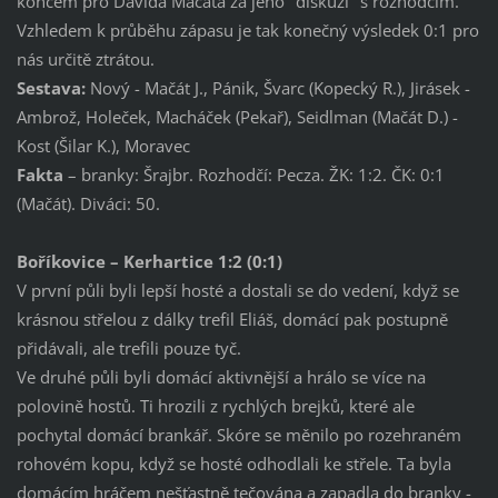
koncem pro Davida Mačáta za jeho "diskuzi" s rozhodčím.
Vzhledem k průběhu zápasu je tak konečný výsledek 0:1 pro
nás určitě ztrátou.
Sestava:
Nový - Mačát J., Pánik, Švarc (Kopecký R.), Jirásek -
Ambrož, Holeček, Macháček (Pekař), Seidlman (Mačát D.) -
Kost (Šilar K.), Moravec
Fakta
– branky: Šrajbr. Rozhodčí: Pecza. ŽK: 1:2. ČK: 0:1
(Mačát). Diváci: 50.
Boříkovice – Kerhartice 1:2 (0:1)
V první půli byli lepší hosté a dostali se do vedení, když se
krásnou střelou z dálky trefil Eliáš, domácí pak postupně
přidávali, ale trefili pouze tyč.
Ve druhé půli byli domácí aktivnější a hrálo se více na
polovině hostů. Ti hrozili z rychlých brejků, které ale
pochytal domácí brankář. Skóre se měnilo po rozehraném
rohovém kopu, když se hosté odhodlali ke střele. Ta byla
domácím hráčem nešťastně tečována a zapadla do branky -