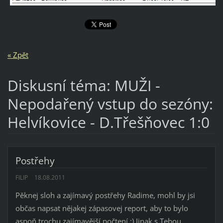
« Zpět
Diskusní téma: MUŽI -
Nepodařený vstup do sezóny:
Helvíkovice - D.Třešňovec 1:0
Postřehy
FILIP
18.08.2011
Pěknej sloh a zajímavý postřehy Radime, mohl by jsi
občas napsat nějakej zápasovej report, aby to bylo
aspoň trochu zajímavější počtení :) Jinak s Tebou