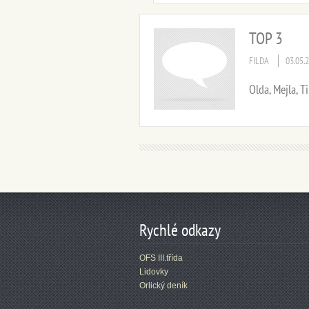
TOP 3
FILDA
03.05.
Olda, Mejla, T
Rychlé odkazy
OFS III.třída
Lidovky
Orlický deník