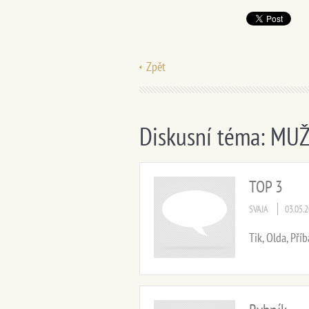
Zpět
Diskusní téma: MUŽI
TOP 3
SVAJA
03.05.
Tik, Olda, Příb