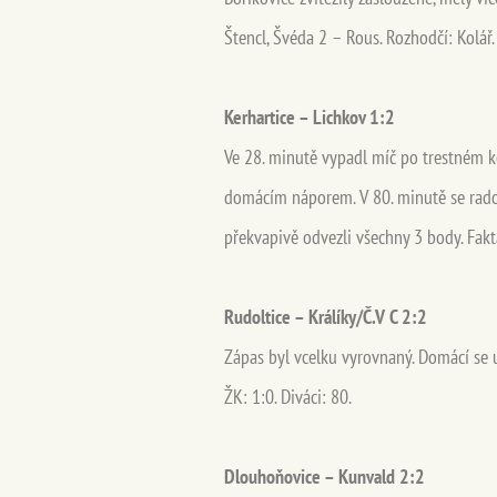
Štencl, Švéda 2 – Rous. Rozhodčí: Kolář. 
Kerhartice – Lichkov 1:2
Ve 28. minutě vypadl míč po trestném k
domácím náporem. V 80. minutě se radova
překvapivě odvezli všechny 3 body. Fakta
Rudoltice – Králíky/Č.V C 2:2
Zápas byl vcelku vyrovnaný. Domácí se u
ŽK: 1:0. Diváci: 80.
Dlouhoňovice – Kunvald 2:2