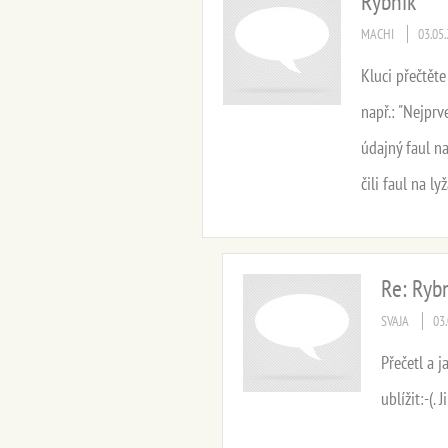
Rybník
MACHI
03.05
Kluci přečtěte
např.: "Nejpr
údajný faul n
čili faul na ly
Re: Ryb
SVAJA
03
Přečetl a 
ublížit:-(.