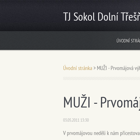
TJ Sokol Dolní Třeš
ÚVODNÍ STRÁ
Úvodní stránka
>
MUŽI - Prvomájová výh
MUŽI - Prvomáj
03.05.2011 13:30
V prvomájovou neděli k nám přicestoval