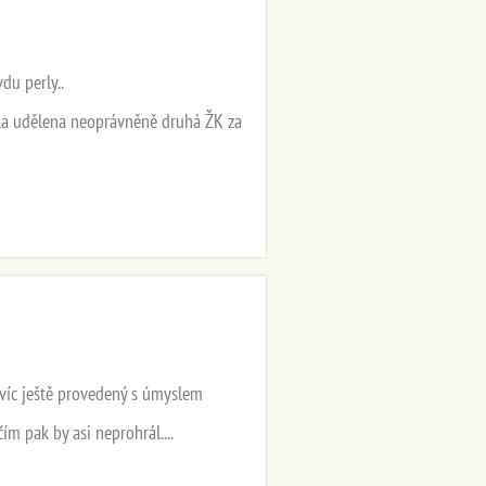
du perly..
byla udělena neoprávněně druhá ŽK za
navíc ještě provedený s úmyslem
čím pak by asi neprohrál....