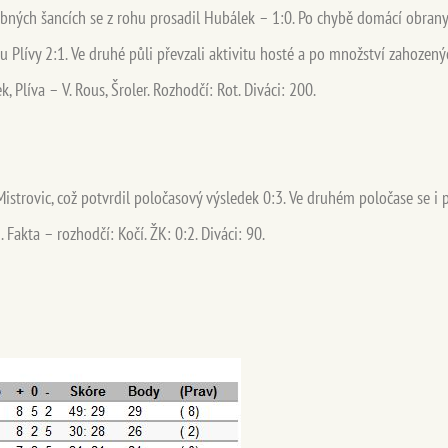
libných šancích se z rohu prosadil Hubálek – 1:0. Po chybě domácí obrany 
Plívy 2:1. Ve druhé půli převzali aktivitu hosté a po množství zahozený
 Plíva – V. Rous, Šroler. Rozhodčí: Rot. Diváci: 200.
Mistrovic, což potvrdil poločasový výsledek 0:3. Ve druhém poločase se i 
 Fakta – rozhodčí: Kočí. ŽK: 0:2. Diváci: 90.