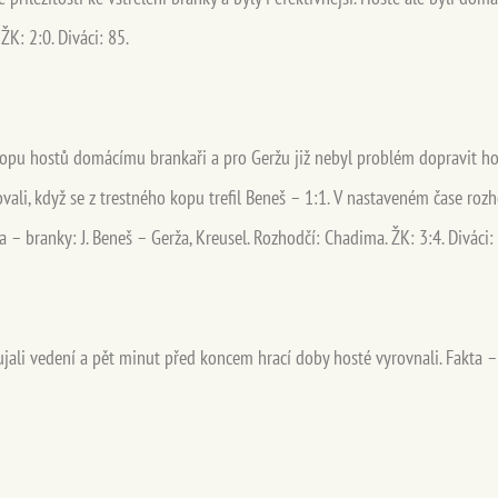
ŽK: 2:0. Diváci: 85.
opu hostů domácímu brankaři a pro Geržu již nebyl problém dopravit ho 
li, když se z trestného kopu trefil Beneš – 1:1. V nastaveném čase rozho
 – branky: J. Beneš – Gerža, Kreusel. Rozhodčí: Chadima. ŽK: 3:4. Diváci:
jali vedení a pět minut před koncem hrací doby hosté vyrovnali. Fakta – b