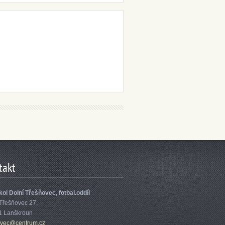
takt
ol Dolní Třešňovec, fotbal.oddíl
 Třešňovec 27,
1 Lanškroun
ove
c@centru
m.cz