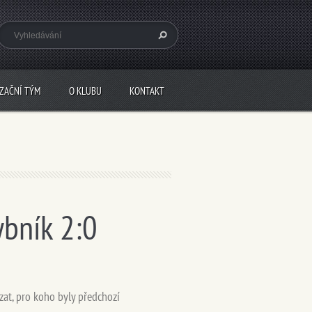
IZAČNÍ TÝM
O KLUBU
KONTAKT
ybník 2:0
zat, pro koho byly předchozí