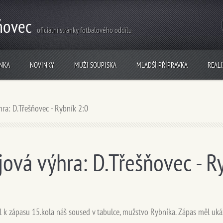
ňovec
oficiální stránky fotbalového oddílu
NKA
NOVINKY
MUŽI SOUPISKA
MLADŠÍ PŘÍPRAVKA
REAL
ra: D.Třešňovec - Rybník 2:0
ová výhra: D.Třešňovec - R
 k zápasu 15.kola náš soused v tabulce, mužstvo Rybníka. Zápas měl uká