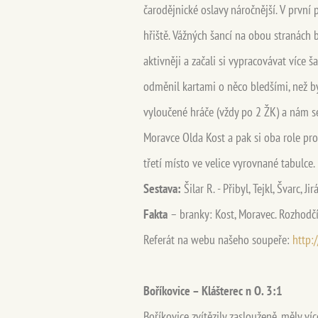
čarodějnické oslavy náročnější. V první 
hřiště. Vážných šancí na obou stranách
aktivněji a začali si vypracovávat více š
odměnil kartami o něco bledšími, než byl
vyloučené hráče (vždy po 2 ŽK) a nám s
Moravce Olda Kost a pak si oba role pr
třetí místo ve velice vyrovnané tabulce.
Sestava:
Šilar R. - Přibyl, Tejkl, Švarc,
Fakta
– branky: Kost, Moravec. Rozhodčí: 
Referát na webu našeho soupeře:
http:
Boříkovice – Klášterec n O. 3:1
Boříkovice zvítězily zaslouženě, měly ví