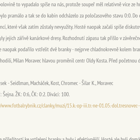
polovině to vypadalo spíše na nás, protože soupeř měl relativně více ze 
 bylo pramálo a tak se do kabin odcházelo za poločasového stavu 0:0. Do
ancí, které však zatím zůstaly nevyužity. Hosté naopak začali spíše diskutov
y jejich zářivě kanárkové dresy. Rozhodnutí zápasu tak přišlo v závěrečné
e naopak podařilo vstřelit dvě branky - nejprve chladnokrevně kolem bra
ohodili, Milan Moravec hlavou proměnil centr Oldy Kosta. Před početnou 
 Jirásek - Seidlman, Macháček, Kost, Chromec - Šilar K., Moravec
Šejna. ŽK: 0:6, ČK: 0:2. Diváci: 100.
//www.fotbalrybnik.cz/clanky/muzi/15.k.-op-iii.tr.-ne-01.05.-dol.tresnovec-
ce příležitostí ke vstřelení branky a byly i efektivnější. Hosté ale byli d