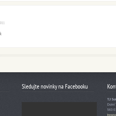
2011
ik
Sledujte novinky na Facebooku
Kon
TJ Sok
Dolní
563 0
tresn