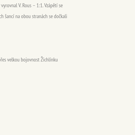
vyrovnal V. Rous – 1:1. Vzápětí se
ch šancí na obou stranách se dočkali
přes velkou bojovnost Žichlínku