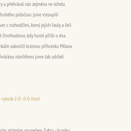
hry a přehrával nás zejména ve středu
 druhého poločasu jsme vstoupili
at s rozhodčími, který jejich fauly a řeči
 čtvrthodince, kdy hosté přišli o dva
nkáře zakončil krásnou přihrávku Milana
diváckou návštěvou jsme tak udrželi
--rybnik-2-0--0-0-.html
omácím zdatným soupeřem. Fakta - branky: