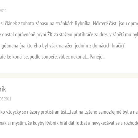
.2011
 si článek z tohoto zápasu na stránkách Rybníka.. Některé části jsou oprav
ve dostal oprávněně první ŽK za stažení protihráče za dres, v zápětí mu 
a gólmana (na kterého byl však naražen jedním z domácích hráčů)."
žaře ke konci se, podle soupeře, vůbec nekonal... Panejo...
ník
.05.2011
jako vždycky se názory protistran liší....faul na Lyžeho samozřejmě byl a 
 Jinak si myslím, že kdyby Rybník hrál dál fotbal a nevykecával se s rozhod