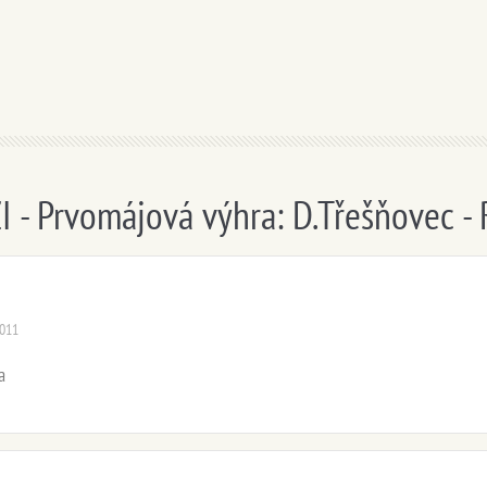
 - Prvomájová výhra: D.Třešňovec - 
2011
a