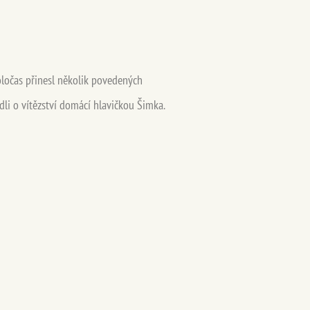
poločas přinesl několik povedených
dli o vítězství domácí hlavičkou Šimka.