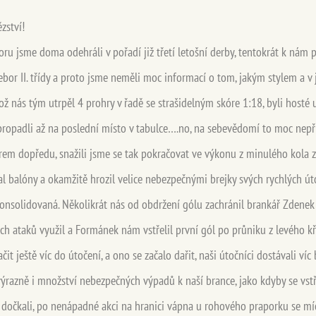
ězství!
eboru jsme doma odehráli v pořadí již třetí letošní derby, tentokrát k nám 
or II. třídy a proto jsme neměli moc informací o tom, jakým stylem a v ja
kož nás tým utrpěl 4 prohry v řadě se strašidelným skóre 1:18, byli hosté 
 propadli až na poslední místo v tabulce….no, na sebevědomí to moc nepř
em dopředu, snažili jsme se tak pokračovat ve výkonu z minulého kola z
ral balóny a okamžitě hrozil velice nebezpečnými brejky svých rychlých ú
onsolidovaná. Několikrát nás od obdržení gólu zachránil brankář Zdenek 
h ataků využil a Formánek nám vstřelil první gól po průniku z levého kříd
ačit ještě víc do útočení, a ono se začalo dařit, naši útočníci dostávali víc
výrazně i množství nebezpečných výpadů k naší brance, jako kdyby se vstř
dočkali, po nenápadné akci na hranici vápna u rohového praporku se míč