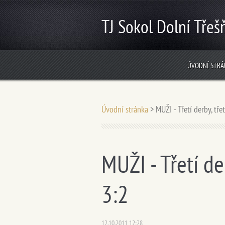
TJ Sokol Dolní Třeš
ÚVODNÍ STRÁ
Úvodní stránka
>
MUŽI - Třetí derby, tře
MUŽI - Třetí de
3:2
12.10.2011 12:28