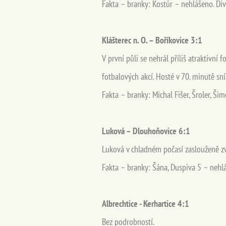
Fakta – branky: Kostúr – nehlášeno. Div
Klášterec n. O. – Boříkovice 3:1
V první půli se nehrál příliš atraktivní
fotbalových akcí. Hosté v 70. minutě sn
Fakta – branky: Michal Fišer, Šroler, Šim
Luková – Dlouhoňovice 6:1
Luková v chladném počasí zaslouženě zví
Fakta – branky: Šána, Duspiva 5 – nehlá
Albrechtice - Kerhartice 4:1
Bez podrobností.