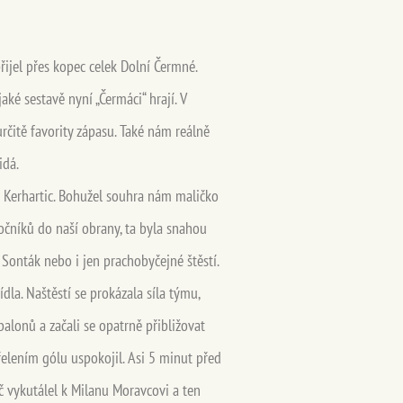
přijel přes kopec celek Dolní Čermné.
ké sestavě nyní „Čermáci“ hrají. V
určitě favority zápasu. Také nám reálně
idá.
 Kerhartic. Bohužel souhra nám maličko
točníků do naší obrany, ta byla snahou
Sonták nebo i jen prachobyčejné štěstí.
la. Naštěstí se prokázala síla týmu,
 balonů a začali se opatrně přibližovat
elením gólu uspokojil. Asi 5 minut před
 vykutálel k Milanu Moravcovi a ten