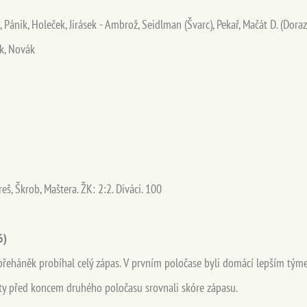
 Pánik, Holeček, Jirásek - Ambrož, Seidlman (Švarc), Pekař, Mačát D. (Dorazil
k, Novák
eš, Škrob, Maštera. ŽK: 2:2. Diváci. 100
6)
řeháněk probíhal celý zápas. V prvním poločase byli domácí lepším týme
ty před koncem druhého poločasu srovnali skóre zápasu.