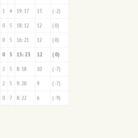
1
4
19: 17
13
( -2)
0
5
18: 12
12
( 0)
0
5
16: 21
12
( 0)
0
5
15: 23
12
( 0)
2
5
8: 18
10
( -7)
2
5
9: 20
9
( -7)
0
7
8: 22
6
( -9)