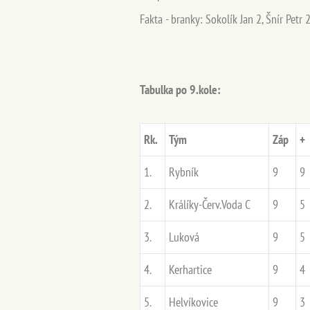
Fakta - branky: Sokolík Jan 2, Šnír Petr 
Tabulka po 9.kole:
Rk.
Tým
Záp
+
1.
Rybník
9
9
2.
Králíky-Červ.Voda C
9
5
3.
Luková
9
5
4.
Kerhartice
9
4
5.
Helvíkovice
9
3