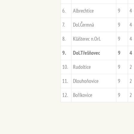
6.
Albrechtice
9
4
7.
Dol.Čermná
9
4
8.
Klášterec n.Orl.
9
4
9.
Dol.Třešňovec
9
4
10.
Rudoltice
9
2
11.
Dlouhoňovice
9
2
12.
Boříkovice
9
2