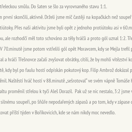
střeleckou smůlu. Do šaten se šlo za vyrovnaného stavu 1:1.
n první skončili, aktivně. Drželi jsme míč častěji na kopačkách než soupeř 
tiútoky. Přes naši aktivitu jsme byli opět z jednoho protiútoku asi v 60.mi
u, ale rozhodčí měl toto schováno za těly hráčů a proto gól uznal 1:2. T
 V 70.minutě jsme potom vstřelili gól opět Moravcem, kdy se Mejla trefi
 a hráči Třešnovce začali zvyšovat obrátky, cítili, že by mohli vítězství 
ě, kdy byl po faulu hostí odpískán pokutový kop. Filip Ambrož dokázal p
oměnil. Naštěstí hráč hostí v 88.minutě „sešrotoval“ ve svém vápně Tomáše
ltu proměnil střelou k tyči Aleš Dorazil. Pak už se nic nestalo, 3:2 jsme v
i silnému soupeři, po šňůře nepodařených zápasů a po tom, kdy v zápase dv
ovat příští týden v Boříkovicích, kde se nám nikdy moc nevedlo.