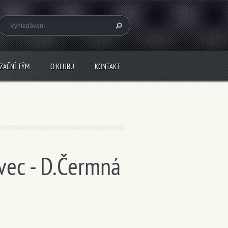
IZAČNÍ TÝM
O KLUBU
KONTAKT
ňovec - D.Čermná