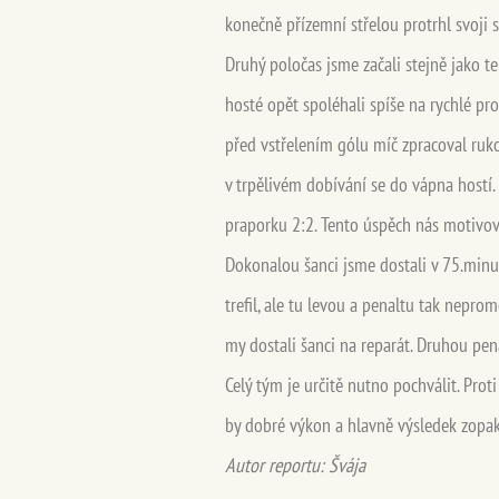
konečně přízemní střelou protrhl svoji 
Druhý poločas jsme začali stejně jako te
hosté opět spoléhali spíše na rychlé pro
před vstřelením gólu míč zpracoval ruko
v trpělivém dobívání se do vápna hostí.
praporku 2:2. Tento úspěch nás motivoval
Dokonalou šanci jsme dostali v 75.minut
trefil, ale tu levou a penaltu tak nepr
my dostali šanci na reparát. Druhou pena
Celý tým je určitě nutno pochválit. Prot
by dobré výkon a hlavně výsledek zopak
Autor reportu: Švája