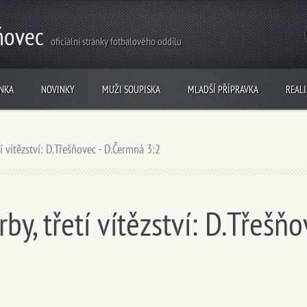
ňovec
oficiální stránky fotbalového oddílu
NKA
NOVINKY
MUŽI SOUPISKA
MLADŠÍ PŘÍPRAVKA
REAL
tí vítězství: D.Třešňovec - D.Čermná 3:2
rby, třetí vítězství: D.Třeš