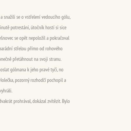
a snažili se o vstřelení vedoucího gólu,
nutě potrestáni, útočník hostí si sice
řešnovec se opět nepoložil a pokračoval
l parádní střelou přímo od rohového
konečně přetáhnout na svoji stranu.
oslat gólmana k jeho pravé tyči, no
 Holečka, pozorný rozhodčí pochopil a
yhráli.
akrát prohrával, dokázal zvítězit. Bylo