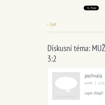
Zpět
Diskusní téma: MUŽI 
3:2
pochvala
RADIM
12.10
super chlapi!