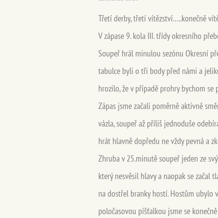
Třetí derby, třetí vítězství…..konečně vít
V zápase 9. kola III. třídy okresního př
Soupeř hrál minulou sezónu Okresní přeb
tabulce byli o tři body před námi a jeli
hrozilo, že v případě prohry bychom se
Zápas jsme začali poměrně aktivně směr
vázla, soupeř až příliš jednoduše odebí
hrát hlavně dopředu ne vždy pevná a zk
Zhruba v 25.minutě soupeř jeden ze svýc
který nesvěsil hlavy a naopak se začal tl
na dostřel branky hostí. Hostům ubylo 
poločasovou píšťalkou jsme se konečně 