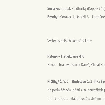
Sestava:
Sonták - Jedlinský (Kopecký M.),
Branky:
Moravec 2, Dorazil A. - Formáne
Výsledky dalších zápasů 9.kola:
Rybník – Helvíkovice 4:0
Fakta – branky: Martin Kareš, Michal Kar
Králíky/ Č. V. C – Rudoltice 1:1 (PK: 5:
Na podmáčeném hřišti a za neustálých p
Druhý poločas ovládli hosté a dvě minu