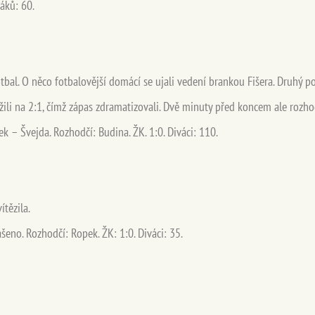
áků: 60.
 fotbal. O něco fotbalovější domácí se ujali vedení brankou Fišera. Druhý 
ížili na 2:1, čímž zápas zdramatizovali. Dvě minuty před koncem ale rozho
ek – Švejda. Rozhodčí: Budina. ŽK. 1:0. Diváci: 110.
tězila.
šeno. Rozhodčí: Ropek. ŽK: 1:0. Diváci: 35.