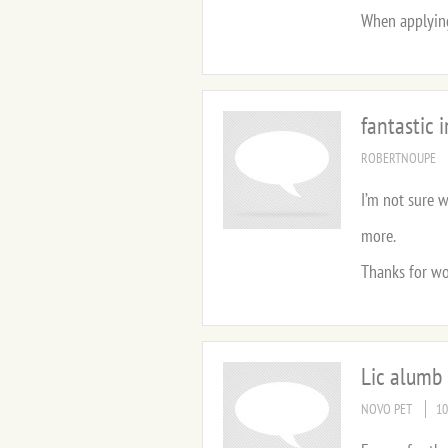
When applying
fantastic 
ROBERTNOUPE
I’m not sure 
more.
Thanks for won
Lic alumb
NOVO PET
10