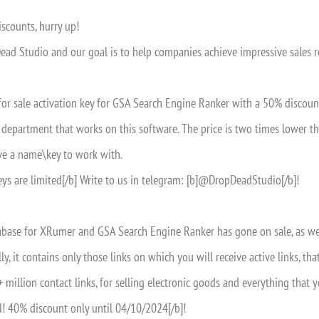
iscounts, hurry up!
ead Studio and our goal is to help companies achieve impressive sales 
 for sale activation key for GSA Search Engine Ranker with a 50% discount
 department that works on this software. The price is two times lower tha
ive a name\key to work with.
eys are limited[/b] Write to us in telegram: [b]@DropDeadStudio[/b]!
abase for XRumer and GSA Search Engine Ranker has gone on sale, as we
ly, it contains only those links on which you will receive active links, tha
 million contact links, for selling electronic goods and everything that
 40% discount only until 04/10/2024[/b]!