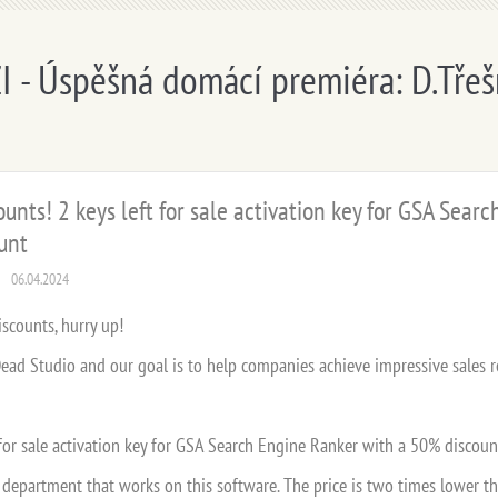
I - Úspěšná domácí premiéra: D.Třeš
ounts! 2 keys left for sale activation key for GSA Sear
unt
06.04.2024
iscounts, hurry up!
ead Studio and our goal is to help companies achieve impressive sales 
 for sale activation key for GSA Search Engine Ranker with a 50% discount
 department that works on this software. The price is two times lower tha