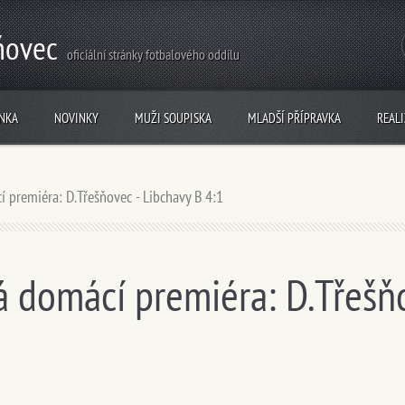
ňovec
oficiální stránky fotbalového oddílu
NKA
NOVINKY
MUŽI SOUPISKA
MLADŠÍ PŘÍPRAVKA
REAL
 premiéra: D.Třešňovec - Libchavy B 4:1
 domácí premiéra: D.Třešňo