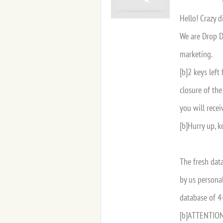
Hello! Crazy d
We are Drop D
marketing.
[b]2 keys left
closure of the
you will rece
[b]Hurry up, k
The fresh dat
by us personal
database of 4+
[b]ATTENTION!