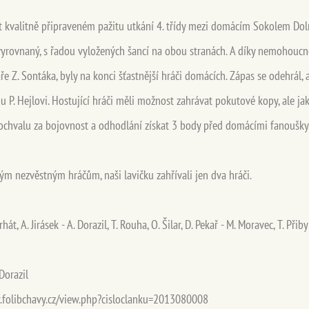
t kvalitně připraveném pažitu utkání 4. třídy mezi domácím Sokolem Doln
vyrovnaný, s řadou vyložených šancí na obou stranách. A díky nemohoucno
Z. Sontáka, byly na konci šťastnější hráči domácích. Zápas se odehrál, až
u P. Hejlovi. Hostující hráči měli možnost zahrávat pokutové kopy, ale jak 
pochvalu za bojovnost a odhodlání získat 3 body před domácími fanoušky
m nezvěstným hráčům, naši lavičku zahřívali jen dva hráči.
erhát, A. Jirásek - A. Dorazil, T. Rouha, O. Šilar, D. Pekař - M. Moravec, T. Přiby
 Dorazil
folibchavy.cz/view.php?cisloclanku=2013080008