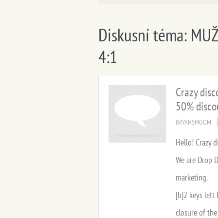
Diskusní téma: MUŽ
4:1
Crazy disc
50% disco
BRYANSMOOM
Hello! Crazy d
We are Drop D
marketing.
[b]2 keys left
closure of the