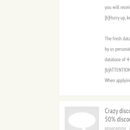
you will rece
[b]Hurry up, k
The fresh dat
by us personal
database of 4+
[b]ATTENTION!
When applying
Crazy disc
50% disco
BRYANSMOOM