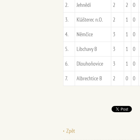
2.
Jehnědí
2
2
0
3.
Klášterec n.O.
2
1
0
4.
Němčice
3
1
0
5.
Libchavy B
3
1
0
6.
Dlouhoňovice
3
1
0
7.
Albrechtice B
2
0
0
Zpět