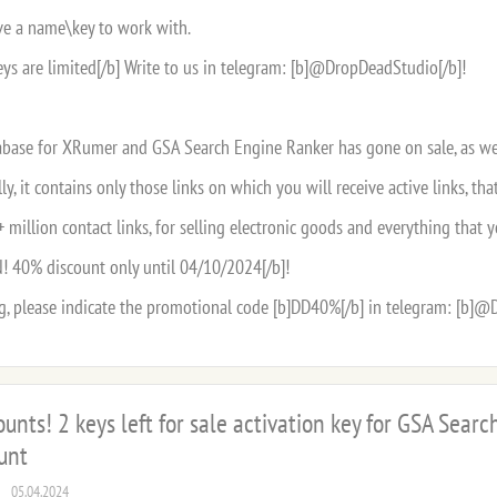
ive a name\key to work with.
eys are limited[/b] Write to us in telegram: [b]@DropDeadStudio[/b]!
abase for XRumer and GSA Search Engine Ranker has gone on sale, as we
ly, it contains only those links on which you will receive active links, tha
 million contact links, for selling electronic goods and everything that
 40% discount only until 04/10/2024[/b]!
, please indicate the promotional code [b]DD40%[/b] in telegram: [b]@
ounts! 2 keys left for sale activation key for GSA Sear
unt
05.04.2024