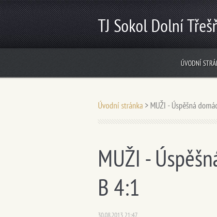
TJ Sokol Dolní Třeš
ÚVODNÍ STRÁ
Úvodní stránka
>
MUŽI - Úspěšná domácí
MUŽI - Úspěšná
B 4:1
30.08.2013 21:47