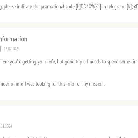
, please indicate the promotional code [b]DD40%[/b] in telegram: [b]@
information
13.02.2024
where you’re getting your info, but good topic. I needs to spend some t
derful info I was looking for this info for my mission.
.01.2024