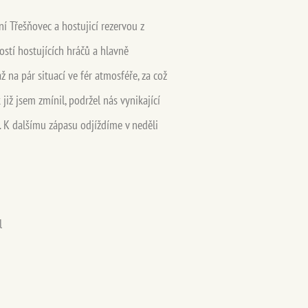
í Třešňovec a hostujicí rezervou z
stí hostujících hráčů a hlavně
 na pár situací ve fér atmosféře, za což
již jsem zmínil, podržel nás vynikající
. K dalšímu zápasu odjíždíme v neděli
l