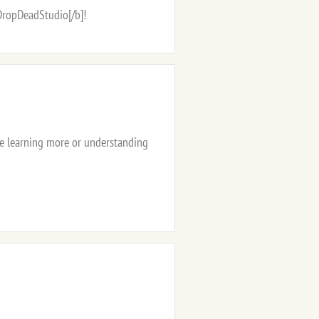
DropDeadStudio[/b]!
ime learning more or understanding