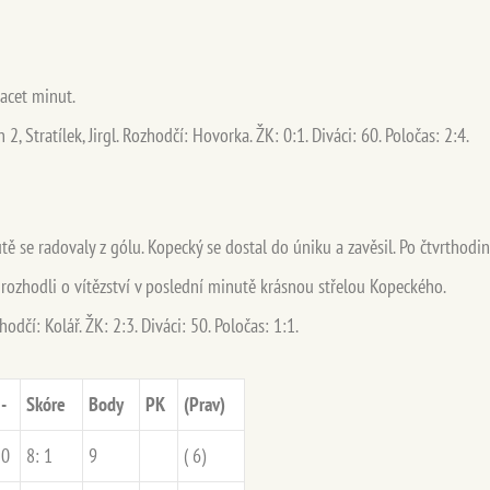
acet minut.
2, Stratílek, Jirgl. Rozhodčí: Hovorka. ŽK: 0:1. Diváci: 60. Poločas: 2:4.
ě se radovaly z gólu. Kopecký se dostal do úniku a zavěsil. Po čtvrthodi
rozhodli o vítězství v
poslední
minutě krásnou střelou Kopeckého.
dčí: Kolář. ŽK: 2:3. Diváci: 50. Poločas: 1:1.
-
Skóre
Body
PK
(Prav)
0
8: 1
9
( 6)