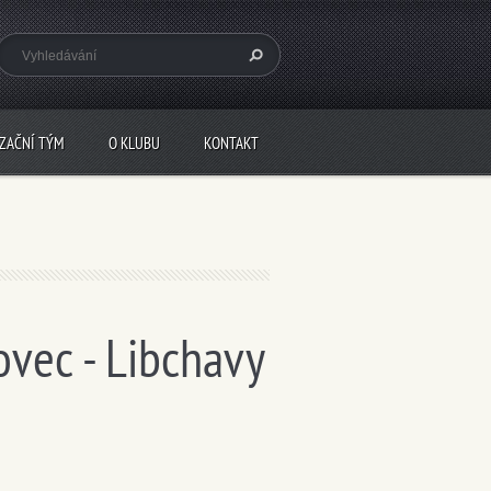
IZAČNÍ TÝM
O KLUBU
KONTAKT
vec - Libchavy