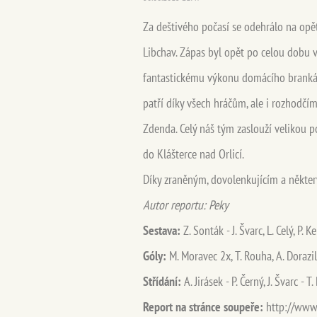
Za deštivého počasí se odehrálo na opě
Libchav. Zápas byl opět po celou dobu 
fantastickému výkonu domácího brankáře 
patří díky všech hráčům, ale i rozhodčím
Zdenda. Celý náš tým zaslouží velikou 
do Klášterce nad Orlicí.
Díky zraněným, dovolenkujícím a některý
Autor reportu: Peky
Sestava:
Z. Sonták - J. Švarc, L. Celý, P. K
Góly:
M. Moravec 2x, T. Rouha, A. Dorazil
Střídání:
A. Jirásek - P. Černý, J. Švarc - T.
Report na stránce soupeře:
http://www.