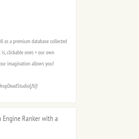
ll as a premium database collected
t is, clickable ones + our own
 your imagination allows you!
DropDeadStudio[/b]!
ch Engine Ranker with a