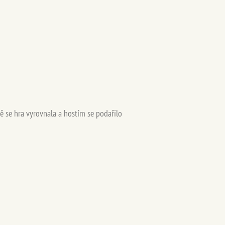
ně se
hra
vyrovnala a hostím se podařilo