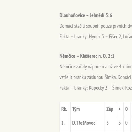
Dlouhoňovice – Jehnědí 3:6
Domácí stačili soupeři pouze prvních dv
Fakta – branky: Hynek 3 – Fišer 2, Lučan 
Němčice – Klášterec n. O. 2:1
Němčice začaly náporem a už ve 4. minut
vstřelit branku zásluhou Šimka. Domácí 
Fakta – branky: Kopecký 2 – Šimek. Rozho
Rk.
Tým
Záp
+
0
1.
D.Třešňovec
3
3
0