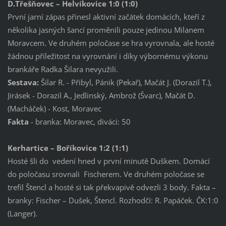
D.Třešňovec – Helvíkovice 1:0 (1:0)
První jarní zápas přinesl aktivní začátek domácích, kteří z
několika jasných šancí proměnili pouze jedinou Milanem
Moravcem. Ve druhém poločase se hra vyrovnala, ale hosté
žádnou příležitost na vyrovnání i díky výbornému výkonu
brankáře Radka Šilara nevyužili.
Sestava:
Šilar R. - Přibyl, Pánik (Pekař), Mačát J. (Dorazil T.),
Jirásek - Dorazil A., Jedlinský, Ambrož (Švarc), Mačát D.
(Macháček) - Kost, Moravec
Fakta
- branka: Moravec, diváci: 50
Kerhartice – Boříkovice 1:2 (1:1)
Hosté šli do vedení hned v první minutě Duškem. Domácí
do poločasu srovnali Fischerem. Ve druhém poločase se
trefil Štencl a hosté si tak překvapivě odvezli 3 body. Fakta –
branky: Fischer – Dušek, Štencl. Rozhodčí: R. Papáček. ČK:1:0
(Langer).