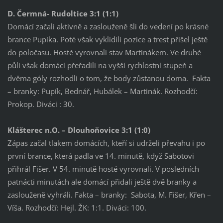
D. Čermná- Rudoltice 3:1 (1:1)
Domácí začali aktivně a zaslouženě šli do vedení po krásné
brance Pupíka. Poté však vyklidili pozice a trest přišel ještě
do poločasu. Hosté vyrovnali stav Martinákem. Ve druhé
půli však domácí přeřadili na vyšší rychlostní stupeň a
dvěma góly rozhodli o tom, že body zůstanou doma. Fakta
– branky: Pupík, Bednář, Hubálek – Martinák. Rozhodčí:
Prokop. Diváci : 30.
Klášterec n.O. – Dlouhoňovice 3:1 (1:0)
Zápas začal tlakem domácích, kteří si udrželi převahu i po
první brance, která padla ve 14. minutě, když Sabotovi
přihrál Fišer. V 54. minutě hosté vyrovnali. V posledních
patnácti minutách ale domácí přidali ještě dvě branky a
zaslouženě vyhráli. Fakta – branky: Sabota, M. Fišer, Křen –
Víša. Rozhodčí: Hejl. ŽK: 1:1. Diváci: 100.