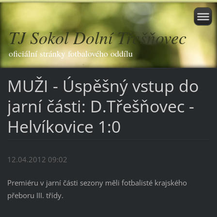
TJ Sokol Dolní Třešňovec
oficiální stránky fotbalového oddílu
MUŽI - Úspěšný vstup do
jarní části: D.Třešňovec -
Helvíkovice 1:0
12.04.2012 09:02
Premiéru v jarní části sezony měli fotbalisté krajského
přeboru III. třídy.