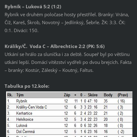
Rybník – Luková 5:2 (1:2)
Rybník ve druhém poločase hosty přestřílel. Branky: Vrána,
Číž, Kareš, Škrob, Novotný – Jedlínksý, Šebrle. ŽK: 3:3. ČK:
0:1. Diváci: 150.
Králíky/Č. Voda C – Albrechtice 2:2 (PK: 5:6)
Utkání se hrálo za sluníčka i za deště. Soupeř byl po většinu
utkání lepší. Domácí vítězství vydřeli po dvou brejcích. Fakta
– branky: Kostúr, Záleský – Koutný, Faltus.
Tabulka po 12.kole: