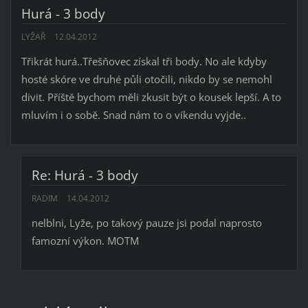
Hurá - 3 body
LYŽAŘ
12.04.2012
Třikrát hurá..Třešňovec získal tři body. No ale kdyby
hosté skóre ve druhé půli otočili, nikdo by se nemohl
divit. Příště bychom měli zkusit být o kousek lepší. A to
mluvím i o sobě. Snad nám to o víkendu vyjde..
Re: Hurá - 3 body
RADIM
14.04.2012
nelblni, Lyže, po takový pauze jsi podal naprosto
famozní výkon. MOTM