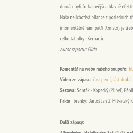
domácí byli fotbalovější a hlavně efekt
Naše nelichotivá bilance z posledních t
(momentálně nám patří 9.místo), je třeba
celku tabulky - Kerhartic.
Autor reportu: Filda
Komentář na webu našeho soupeře:
ht
Video ze zápasu
:
část první
,
část druhá
Sestava:
Sonták - Kopecký (Přibyl), Pánik,
Fakta
- branky: Bartoš Jan 2, Mitvalský K
Další zápasy:
Albrechtice - Helvíkovice 3:3 (1:1), p