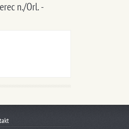
rec n./Orl. -
takt