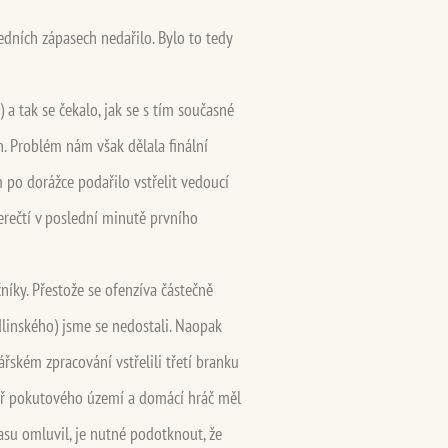
edních zápasech nedařilo. Bylo to tedy
 tak se čekalo, jak se s tím současné
h. Problém nám však dělala finální
 po dorážce podařilo vstřelit vedoucí
erečtí v poslední minutě prvního
níky. Přestože se ofenzíva částečně
edlinského) jsme se nedostali. Naopak
ském zpracování vstřelili třetí branku
nitř pokutového území a domácí hráč měl
asu omluvil, je nutné podotknout, že