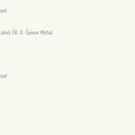
imil
 Luboš; ČK: 0 - Šponar Michal
osef