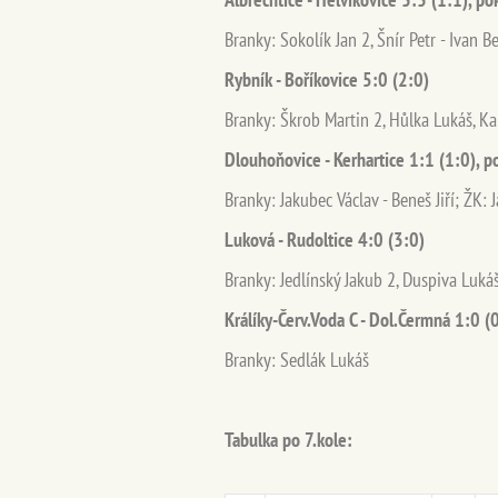
Branky: Sokolík Jan 2, Šnír Petr - Ivan
Rybník - Boříkovice 5:0 (2:0)
Branky: Škrob Martin 2, Hůlka Lukáš, Ka
Dlouhoňovice - Kerhartice 1:1 (1:0), 
Branky: Jakubec Václav - Beneš Jiří; ŽK:
Luková - Rudoltice 4:0 (3:0)
Branky: Jedlínský Jakub 2, Duspiva Lukáš
Králíky-Červ.Voda C - Dol.Čermná 1
Branky: Sedlák Lukáš
Tabulka po 7.kole: