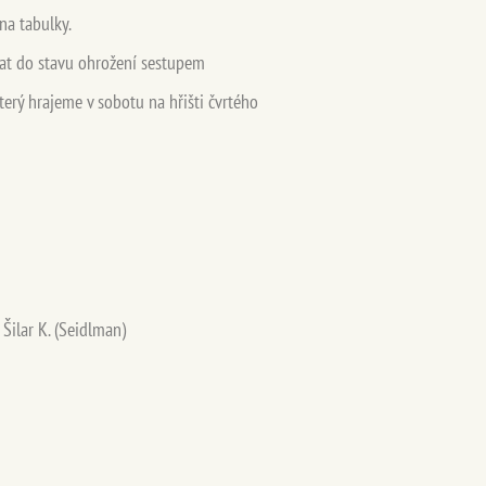
na tabulky.
tat do stavu ohrožení sestupem
který hrajeme v sobotu na hřišti čvrtého
, Šilar K. (Seidlman)