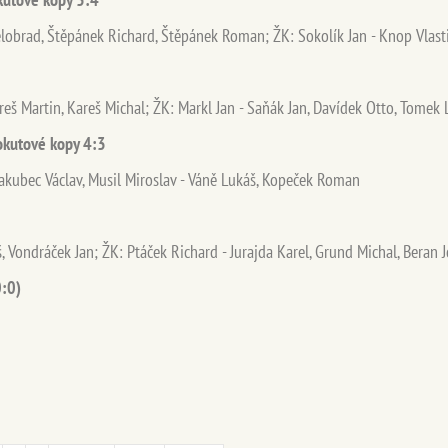
 Belobrad, Štěpánek Richard, Štěpánek Roman; ŽK: Sokolík Jan - Knop Vlast
reš Martin, Kareš Michal; ŽK: Markl Jan - Saňák Jan, Davídek Otto, Tomek
pokutové kopy 4:3
 Jakubec Václav, Musil Miroslav - Váně Lukáš, Kopeček Roman
, Vondráček Jan; ŽK: Ptáček Richard - Jurajda Karel, Grund Michal, Beran J
:0 (0:0)