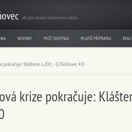
ňovec
oficiální stránky fotbalového oddílu
NKA
NOVINKY
MUŽI SOUPISKA
MLADŠÍ PŘÍPRAVKA
REAL
e pokračuje: Klášterec n./Orl. - D.Třešňovec 4:0
vá krize pokračuje: Kláštere
0