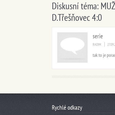
Diskusní téma: MUŽI 
D.Třešňovec 4:0
serie
RADIM
27.09
tak to je por
Rychlé odkazy