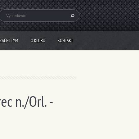
IZAČNÍ TÝM
O KLUBU
KONTAKT
c n./Orl. -