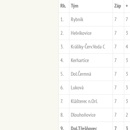
Rk.
Tým
Záp
+
1.
Rybník
7
7
2.
Helvíkovice
7
3
3.
Králíky-Červ.Voda C
7
4
4.
Kerhartice
7
3
5.
Dol.Čermná
7
3
6.
Luková
7
3
7.
Klášterec n.Orl.
7
3
8.
Dlouhoňovice
7
2
9.
Dol.Třešňovec
7
3