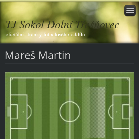
TJ Sokol Dolní Třešňovec
oficiální stránky fotbalového oddílu
Mareš Martin