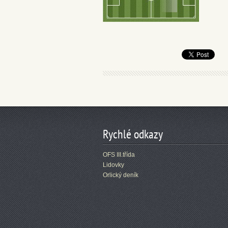
Rychlé odkazy
OFS III.třída
Lidovky
Orlický deník