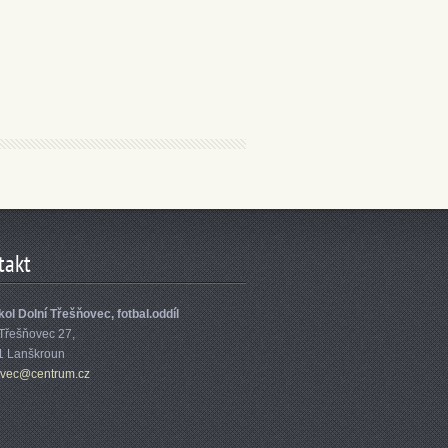
takt
ol Dolní Třešňovec, fotbal.oddíl
 Třešňovec 27,
1 Lanškroun
ove
c@centru
m.cz