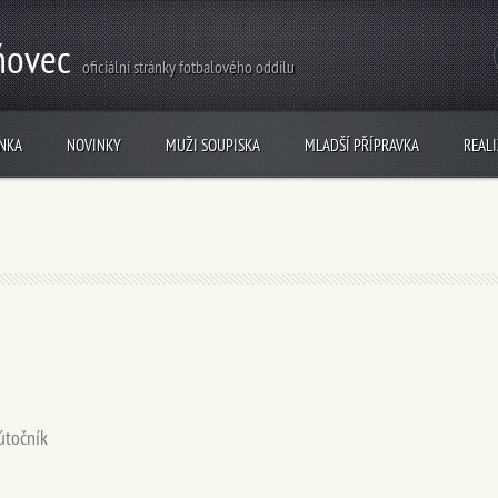
ňovec
oficiální stránky fotbalového oddílu
NKA
NOVINKY
MUŽI SOUPISKA
MLADŠÍ PŘÍPRAVKA
REAL
útočník