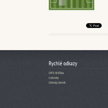
Rychlé odkazy
OFS III.třída
Lidovky
Orlický deník