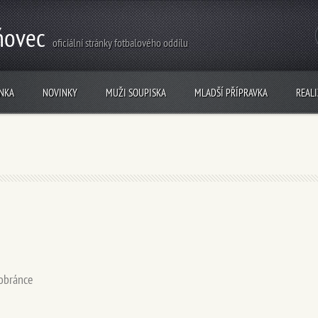
ňovec
oficiální stránky fotbalového oddílu
NKA
NOVINKY
MUŽI SOUPISKA
MLADŠÍ PŘÍPRAVKA
REAL
 obránce