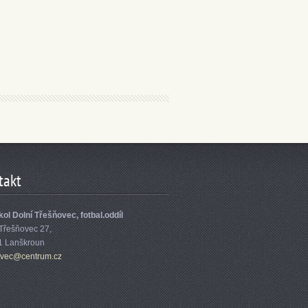
takt
ol Dolní Třešňovec, fotbal.oddíl
 Třešňovec 27,
1 Lanškroun
ove
c@centru
m.cz