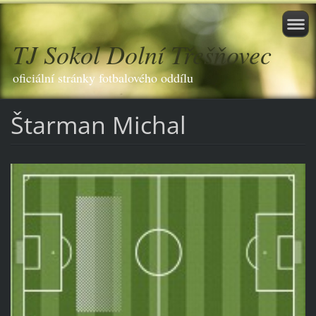
TJ Sokol Dolní Třešňovec
oficiální stránky fotbalového oddílu
Štarman Michal