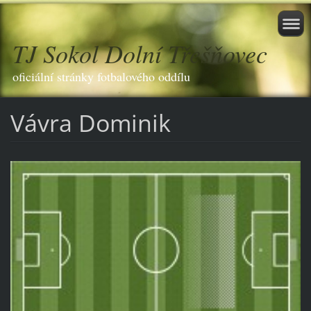
TJ Sokol Dolní Třešňovec
oficiální stránky fotbalového oddílu
Vávra Dominik