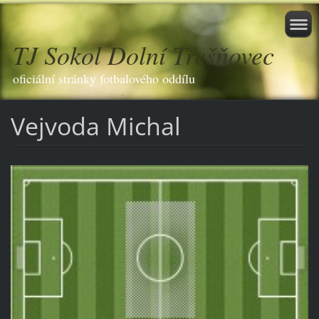
TJ Sokol Dolní Třešňovec
oficiální stránky fotbalového oddílu
Vejvoda Michal