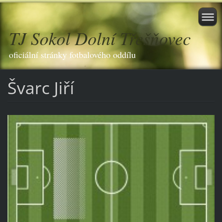
TJ Sokol Dolní Třešňovec
oficiální stránky fotbalového oddílu
Švarc Jiří