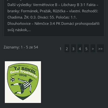
Další výsledky: Verměřovice B – Libchavy B 3:1 Fakta –
branky: Formánek, Pražák, Růžička – vlastní. Rozhodčí:
Chadima. ŽK: 0:3. Diváci: 55. Poločas: 1:1.
Dlouhoňovice – Němčice 3:4 PK Domácí prohospodařili
svůj náskok,...
Záznamy: 1 - 5 ze 54
1
2
3
4
5
>
>>