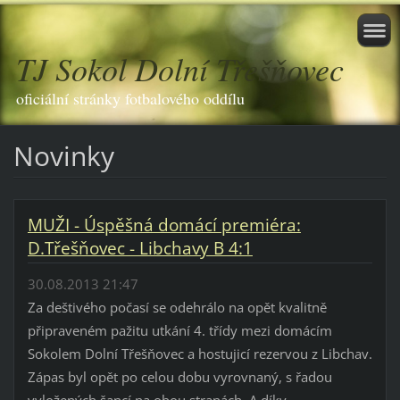
TJ Sokol Dolní Třešňovec
oficiální stránky fotbalového oddílu
Novinky
MUŽI - Úspěšná domácí premiéra:
D.Třešňovec - Libchavy B 4:1
30.08.2013 21:47
Za deštivého počasí se odehrálo na opět kvalitně
připraveném pažitu utkání 4. třídy mezi domácím
Sokolem Dolní Třešňovec a hostujicí rezervou z Libchav.
Zápas byl opět po celou dobu vyrovnaný, s řadou