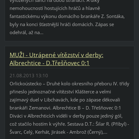
vyložených šancí na obou stranách. A díky
nemohoucností hostujících hráčů a hlavně
fantastickému výkonu domácího brankáře Z. Sontáka,
byly na konci šťastnější hráči domácích. Zápas se
odehrál, až na...
MUŽI - Utrápené vítězství v derby:
Albrechtice - D.Třešňovec 0:1
21.08.2013 13:10
Orlickoústecko – Druhé kolo okresního přeboru IV. třídy
přineslo jednoznačné vítězství Klášterce a velmi
zajímavý duel v Libchavách, kde po zápase děkovali
brankáři Zemanovi. Albrechtice B – D. Třešňovec 0:1
Diváci v Albrechticích viděli v derby pouze jediný gól,
což stačilo hostím k výhře. Sestava D.T.: Šilar R. (Přibyl) -
Švarc, Celý, Kerhát, Jirásek - Ambrož (Černý),...