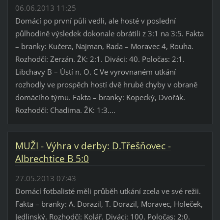
06.06.2013 11:25
Domácí po první půli vedli, ale hosté v poslední
půlhodině výsledek dokonale obrátili z 3:1 na 3:5. Fakta
– branky: Kučera, Najman, Rada – Moravec 4, Rouha.
Rozhodčí: Zerzán. ŽK: 2:1. Diváci: 40. Poločas: 2:1.
Libchavy B – Ústí n. O. C Ve vyrovnaném utkání
rozhodly ve prospěch hostí dvě hrubé chyby v obraně
domácího týmu. Fakta – branky: Kopecký, Dvořák.
Rozhodčí: Chadima. ŽK: 1:3....
MUŽI - Výhra v derby: D.Třešňovec -
Albrechtice B 5:0
27.05.2013 07:43
Domácí fotbalisté měli průběh utkání zcela ve své režii.
Fakta – branky: A. Dorazil, T. Dorazil, Moravec, Holeček,
Jedlinský. Rozhodčí: Kolář. Diváci: 100. Poločas: 2:0.