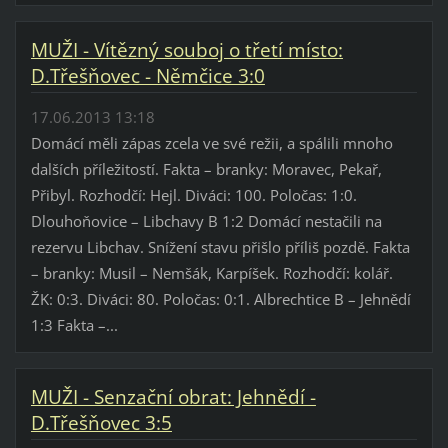
MUŽI - Vítězný souboj o třetí místo:
D.Třešňovec - Němčice 3:0
17.06.2013 13:18
Domácí měli zápas zcela ve své režii, a spálili mnoho
dalších příležitostí. Fakta – branky: Moravec, Pekař,
Přibyl. Rozhodčí: Hejl. Diváci: 100. Poločas: 1:0.
Dlouhoňovice – Libchavy B 1:2 Domácí nestačili na
rezervu Libchav. Snížení stavu přišlo příliš pozdě. Fakta
– branky: Musil – Nemšák, Karpíšek. Rozhodčí: kolář.
ŽK: 0:3. Diváci: 80. Poločas: 0:1. Albrechtice B – Jehnědí
1:3 Fakta –...
MUŽI - Senzační obrat: Jehnědí -
D.Třešňovec 3:5